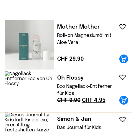
Mother Mother
Roll-on Magnesiumöl mit
Aloe Vera
CHF
29.90
Oh Flossy
Eco Nagellack-Entferner
für Kids
Ursprünglicher
Aktueller
CHF
9.90
CHF
4.95
Preis
Preis
war:
ist:
Simon & Jan
CHF 9.90
CHF 4.95.
Das Journal für Kids