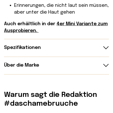
Erinnerungen, die nicht laut sein müssen,
aber unter die Haut gehen
Auch erhältlich in der
4er Mini Variante zum
Ausprobieren.
Spezifikationen
Details
Über die Marke
Material:
Mattes, hochwertiges
Voicestories wurde von Yvonne Ramat und
Premiumpapier – flexibel und haftet gut
ihrem Mann in Hamburg gegründet. Die Idee
Warum sagt die Redaktion
Lieferumfang:
Mehrere Audio-Sticker
entstand aus dem Wunsch, besondere
mit bis zu 10 Minuten Aufnahmezeit pro
#daschamebruuche
Familienmomente nicht nur in Bildern,
Sticker
sondern auch in der eigenen Stimme