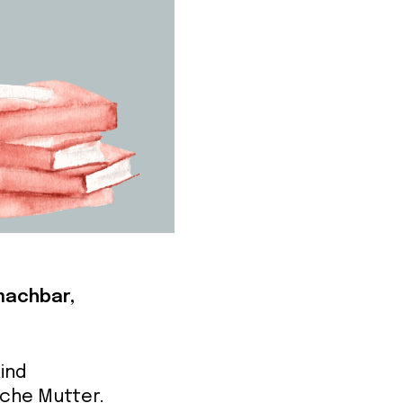
machbar,
Kind
ache Mutter.