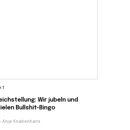
xt
eichstellung: Wir jubeln und
ielen Bullshit-Bingo
n Anja Knabenhans