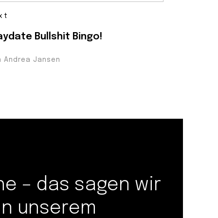
xt
aydate Bullshit Bingo!
n Andrea Jansen
 – das sagen wir
 in unserem