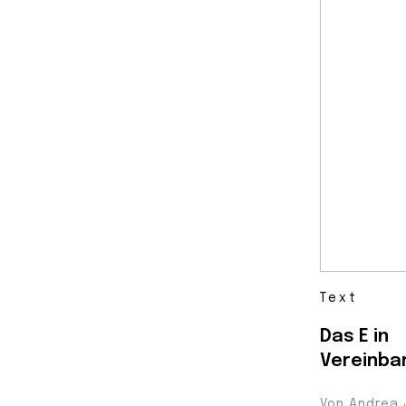
Text
Das E in
Vereinbar
Von Andrea