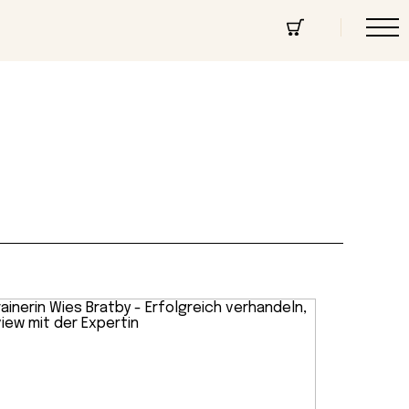
cept Store
Über uns
Community