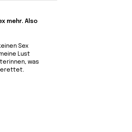
ex mehr. Also
keinen Sex
 meine Lust
iterinnen, was
gerettet.