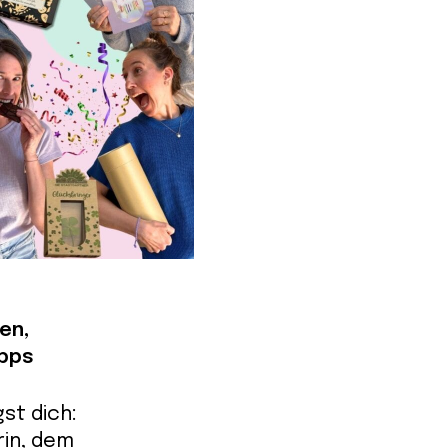
en,
ipps
st dich:
rin, dem