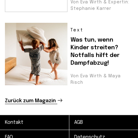
Von Eva Wirth & Expertin:
Stephanie Karrer
Text
Was tun, wenn
Kinder streiten?
Notfalls hilft der
Dampfabzug!
Von Eva Wirth & Maya
Risch
Zurück zum Magazin
Kontakt
AGB
FAQ
Datenschutz