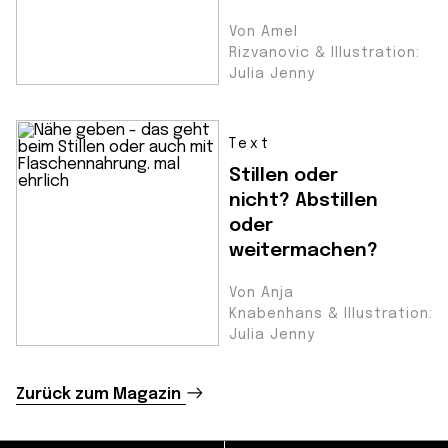
Von Amel
Rizvanovic & Illustration:
Julia Jenny
Text
Stillen oder
nicht? Abstillen
oder
weitermachen?
Von Anja
Knabenhans & Illustration:
Julia Jenny
Zurück zum Magazin