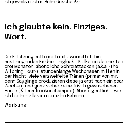
ich jeweils noch in Ruhe duschen!»)
Ich glaubte kein. Einziges.
Wort.
Die Erfahrung hatte mich mit zwei mittel- bis
anstrengenden Kindern beglückt. Koliken in den ersten
drei Monaten, abendliche Schreiattacken (a.k.a. «The
Witching Hour»), stundenlange Wachphasen mitten in
der Nacht, viele verzweifelte Tränen (primär von mir,
denn Säuglinge produzieren diese ja erst nach ein paar
Wochen) und ganz sicher keine frisch gewaschenen
Haare (#Team
Trockenshampoo
). Aber eigentlich – wie
ich hörte – alles im normalen Rahmen.
Werbung