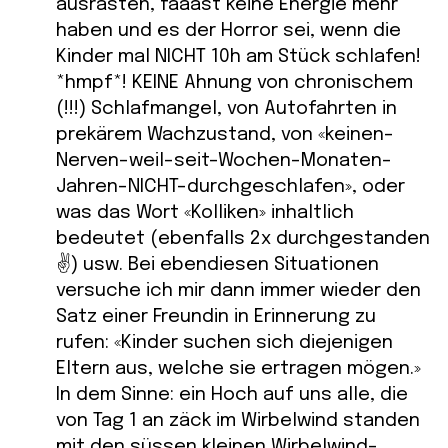
ausrasten, faaast keine Energie mehr
haben und es der Horror sei, wenn die
Kinder mal NICHT 10h am Stück schlafen!
*hmpf*! KEINE Ahnung von chronischem
(!!!) Schlafmangel, von Autofahrten in
prekärem Wachzustand, von «keinen-
Nerven-weil-seit-Wochen-Monaten-
Jahren-NICHT-durchgeschlafen», oder
was das Wort «Kolliken» inhaltlich
bedeutet (ebenfalls 2x durchgestanden
✌) usw. Bei ebendiesen Situationen
versuche ich mir dann immer wieder den
Satz einer Freundin in Erinnerung zu
rufen: «Kinder suchen sich diejenigen
Eltern aus, welche sie ertragen mögen.»
In dem Sinne: ein Hoch auf uns alle, die
von Tag 1 an zäck im Wirbelwind standen
mit den süssen kleinen Wirbelwind-