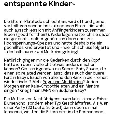
entspannte Kinder»
Die Eltern-Platitüde schlechthin, wird oft und gerne
verteilt von sehr selbstzufriedenen Eltern, die wohl
auch ausschliesslich mit Anfängerkindern zusammen
leben (good for them!). Widerlegen hatte ich sie davor
nie gekonnt – selber gehöre ich doch eher zur
Hochspannungs-Spezies und hatte deshalb nie ein
gechilltes Kind erwartet und – wie ich schlussfolgerte
– deshalb auch zwei Mal keins gekriegt.
Natürlich gingen mir die Gedanken durch den Kopf:
Hätte ich denn vielleicht etwas anders machen
können? Gibt es irgendwo die Secret Baby Sauce, die
einen so relaxed werden lässt, dass auch der quere
Furz in Baby’s Bauch von alleine den Rank in die Freiheit
wiederfindet? Mehr
Yoga und Meditation
? Jeden
Morgen einen Kale-Smoothie exen und ein Mantra
singen? Kriegt man DANN ein Buddha-Baby?
Die Mutter von A. ist übrigens auch kein Laissez-Faire-
Blumenkind, sondern eher Typ Geschäftsfrau. Als A. an
einer Party (30 Leute, 30 Grad) dann doch einmal
losschrie, wollten die Eltern erst in die Permanence,