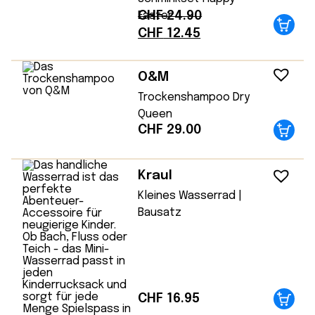
CHF
24.90
Easter
Ursprünglicher
Aktueller
CHF
12.45
Preis
Preis
war:
ist:
O&M
CHF 24.90
CHF 12.45.
Trockenshampoo Dry
Queen
CHF
29.00
Kraul
Kleines Wasserrad |
Bausatz
CHF
16.95