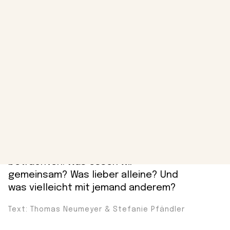
Text
Trennt euch nicht – esst Tapas!
Es gibt eine gesellschaftliche Norm,
was man in einer Liebesbeziehung
teilt – und die meisten folgen ihr
unhinterfragt. Stattdessen könnten
wir Beziehungen als Tisch voller Tapas
betrachten: Was essen wir
gemeinsam? Was lieber alleine? Und
was vielleicht mit jemand anderem?
Text: Thomas Neumeyer & Stefanie Pfändler