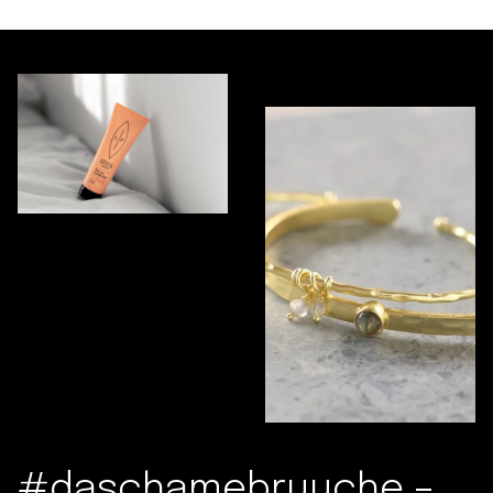
#daschamebruuche –