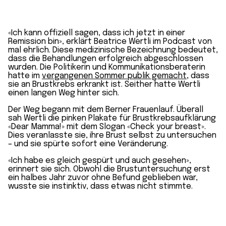
«Ich kann offiziell sagen, dass ich jetzt in einer
Remission bin», erklärt Beatrice Wertli im Podcast von
mal ehrlich. Diese medizinische Bezeichnung bedeutet,
dass die Behandlungen erfolgreich abgeschlossen
wurden. Die Politikerin und Kommunikationsberaterin
hatte im
verg
angenen Sommer publik gemacht
, dass
sie an Brustkrebs erkrankt ist. Seither hatte Wertli
einen langen Weg hinter sich.
Der Weg begann mit dem Berner Frauenlauf. Überall
sah Wertli die pinken Plakate für Brustkrebsaufklärung
«Dear Mamma!» mit dem Slogan «Check your breast».
Dies veranlasste sie, ihre Brust selbst zu untersuchen
– und sie spürte sofort eine Veränderung.
«Ich habe es gleich gespürt und auch gesehen»,
erinnert sie sich. Obwohl die Brustuntersuchung erst
ein halbes Jahr zuvor ohne Befund geblieben war,
wusste sie instinktiv, dass etwas nicht stimmte.