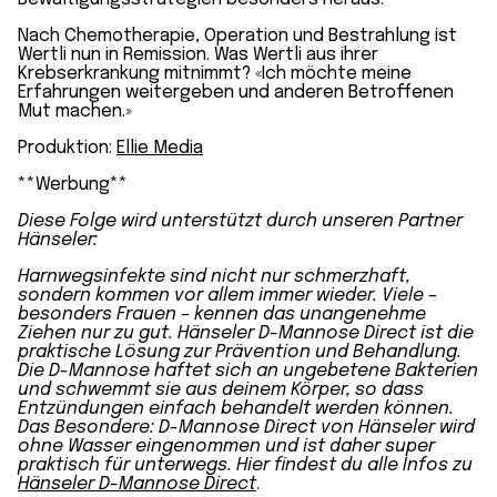
Nach Chemotherapie, Operation und Bestrahlung ist
Wertli nun in Remission. Was Wertli aus ihrer
Krebserkrankung mitnimmt? «Ich möchte meine
Erfahrungen weitergeben und anderen Betroffenen
Mut machen.»
Produktion:
Ellie Media
**Werbung**
Diese Folge wird unterstützt durch unseren Partner
Hänseler:
Harnwegsinfekte sind nicht nur schmerzhaft,
sondern kommen vor allem immer wieder. Viele –
besonders Frauen – kennen das unangenehme
Ziehen nur zu gut. Hänseler D-Mannose Direct ist die
praktische Lösung zur Prävention und Behandlung.
Die D-Mannose haftet sich an ungebetene Bakterien
und schwemmt sie aus deinem Körper, so dass
Entzündungen einfach behandelt werden können.
Das Besondere: D-Mannose Direct von Hänseler wird
ohne Wasser eingenommen und ist daher super
praktisch für unterwegs. Hier findest du alle Infos zu
Hänseler D-Mannose Direc
t
.