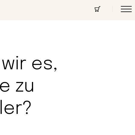
cept Store
Über uns
Community
wir es,
e zu
ler?