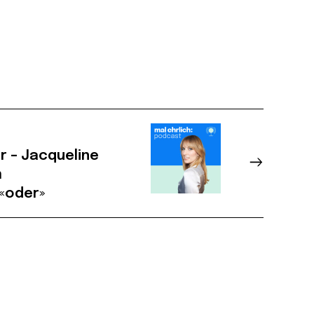
r – Jacqueline
m
«oder»