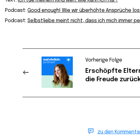
Text:
Ich tue meinem Kind weh. Wie kann ich nur?
Podcast:
Good enough! Wie wir überhöhte Ansprüche los
Podcast:
Selbstliebe meint nicht, dass ich mich immer p
Vorherige Folge
Erschöpfte Eltern
die Freude zurüc
zu den Kommenta