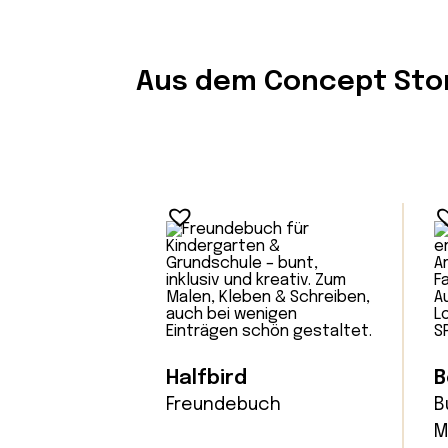
Aus dem Concept Sto
Halfbird
B
Freundebuch
B
M