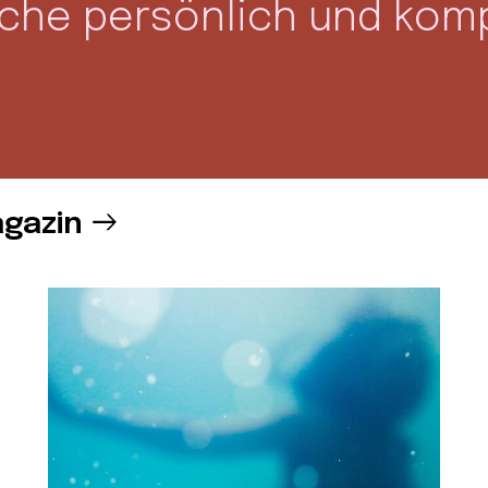
oche persönlich und kom
gazin