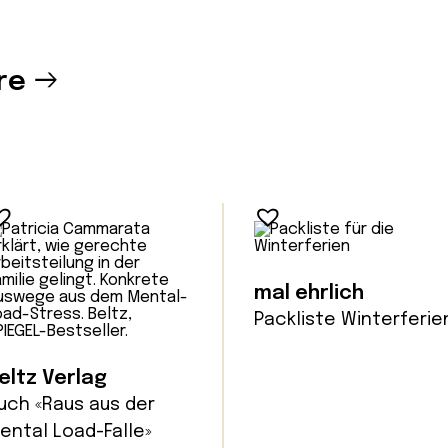
re
mal ehrlich
Packliste Winterferie
eltz Verlag
uch «Raus aus der
ental Load-Falle»