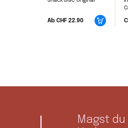
Snack Disc Original
I
C
Ab CHF 22.90
C
Magst du 