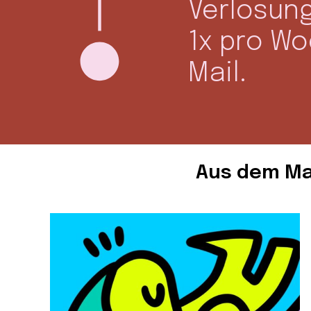
Verlosun
1x pro W
Mail.
Aus dem Ma