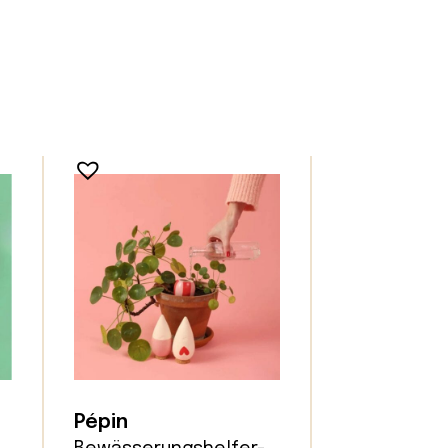
Pépin