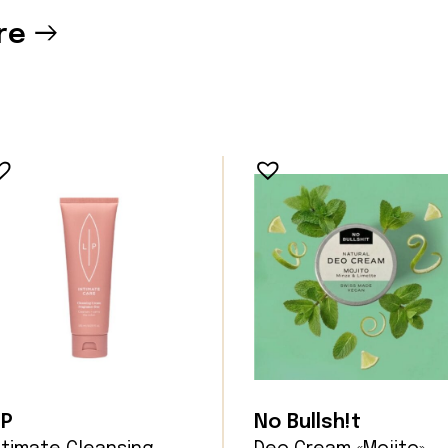
re
IP
No Bullsh!t