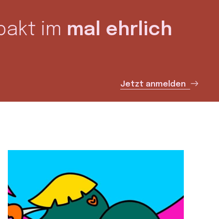
pakt im
mal ehrlich
Jetzt anmelden