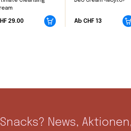
ntimate Cleansing
Deo Cream «Mojito»
ream
HF
29.00
Ab CHF 13
Snacks? News, Aktionen,