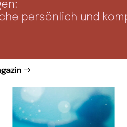
gen:
oche persönlich und kom
gazin