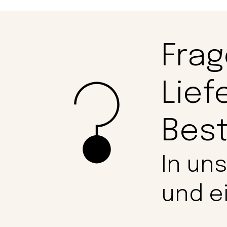
Frag
Lief
Best
In un
und e