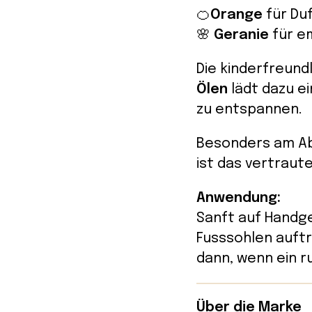
🍊
Orange
für Du
🌸
Geranie
für e
Die kinderfreun
Ölen
lädt dazu e
zu entspannen.
Besonders am A
ist das vertraut
Anwendung:
Sanft auf Handge
Fusssohlen auftr
dann, wenn ein 
Über die Marke