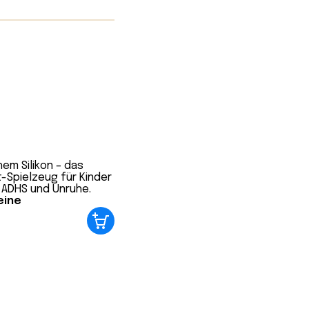
gründet.
 mit
ern helfen,
n und Gefühle
tsamkeit ist
eine