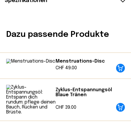
Spezifikationen
Details:
Dazu passende Produkte
Produktsprache: Deutsch
Seitenanzahl: 288 Seiten
Format: Taschenbuch (Kartonierter
Einband)
Menstruations-Disc
Verlag: Rowohlt Taschenbuch
CHF
49.00
Erscheinungsjahr: 2022
Autorin: Dr. med. Sheila de Liz
Illustrationen: Sofia Evison
Zyklus-Entspannungsöl
Blaue Tränen
ISBN: 9783499008344
CHF
39.00