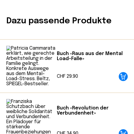
Details:
Dazu passende Produkte
Produktsprache: Deutsch
Seitenanzahl: 496 Seiten
Format: Taschenbuch (Kartonierter
Einband)
Verlag: BTB Taschenbuch
Buch «Raus aus der Mental
Load-Falle»
Erscheinungsjahr: 2020
Autorin: Caroline Criado-Perez
Übersetzung: Stephanie Singh
CHF
29.90
Originaltitel: Invisible Women
ISBN: 9783442718870
Buch «Revolution der
Verbundenheit»
CHF
34.90