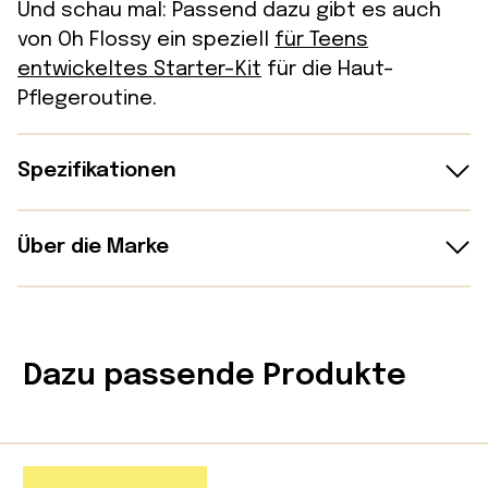
Und schau mal: Passend dazu gibt es auch
von Oh Flossy ein speziell
für Teens
entwickeltes Starter-Kit
für die Haut-
Pflegeroutine.
Spezifikationen
Spendet intensiv Feuchtigkeit
Über die Marke
mit Hyaluronsäure
Beruhigt und besänftigt mit Kamille und
Oh Flossy ist eine australische Marke für
Aloe Vera
natürliche Kinderschminke, gegründet von
Reich an Antioxidantien aus Erdbeer- und
Dazu passende Produkte
Vanessa Neyman – selbst Mutter eines
Blaubeerextrakten
Kindes mit sensibler Haut. Die Produkte sind
Hergestellt in Australien
zu 100 % natürlich, vegan, tierversuchsfrei
und speziell für zarte Kinderhaut entwickelt.