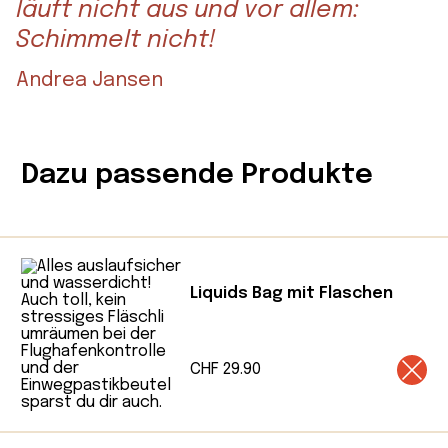
Perfekt für alle, die mehr erwarten.
läuft nicht aus und vor allem:
Schimmelt nicht!
Andrea Jansen
Dazu passende Produkte
Liquids Bag mit Flaschen
CHF
29.90