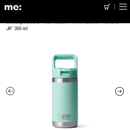
Concept Store
>
Auf Reisen
> Trinkflasche “Rambler
JR” 355 ml