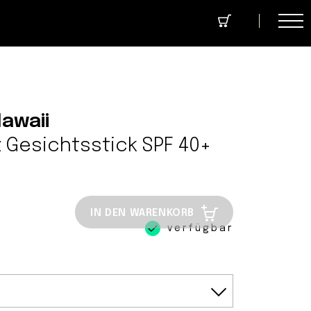
cept Store
Über uns
Community
Hawaii
Gesichtsstick SPF 40+
IN DEN WARENKORB
verfügbar