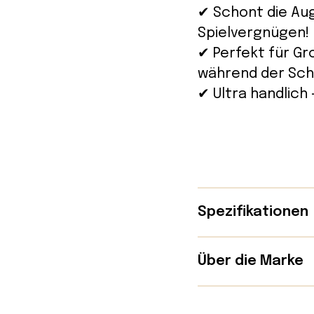
✔ Schont die Aug
Spielvergnügen!
✔ Perfekt für Gr
während der Sc
✔ Ultra handlich
Spezifikationen
Details:
Über die Marke
Gewicht: 28,
Die hochwertige