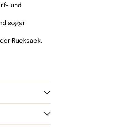
rf- und
und sogar
oder Rucksack.
ührten