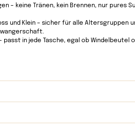
en – keine Tränen, kein Brennen, nur pures Su
oss und Klein – sicher für alle Altersgruppen 
hwangerschaft.
 – passt in jede Tasche, egal ob Windelbeutel 
35 g
 Sonnencreme stammt von einem familiengef