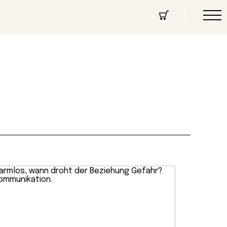
cept Store
Über uns
Community