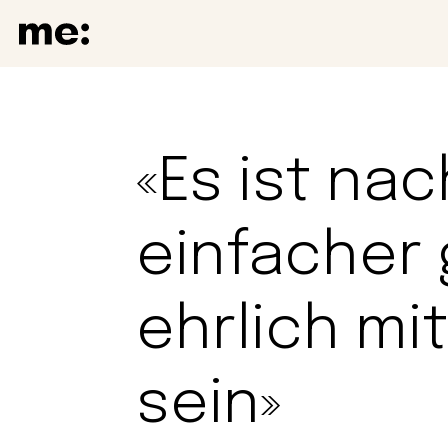
«Es ist na
einfacher
ehrlich mi
sein»