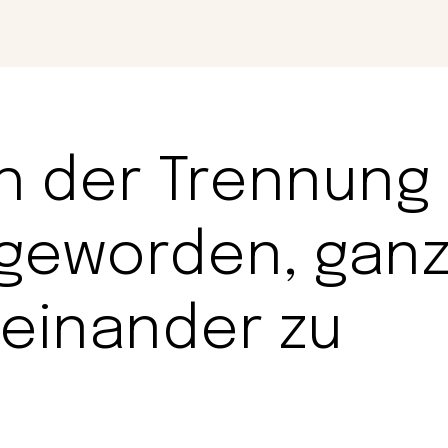
Magazin
Con
ch der Trennung
 geworden, gan
teinander zu