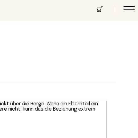
cept Store
Über uns
Community