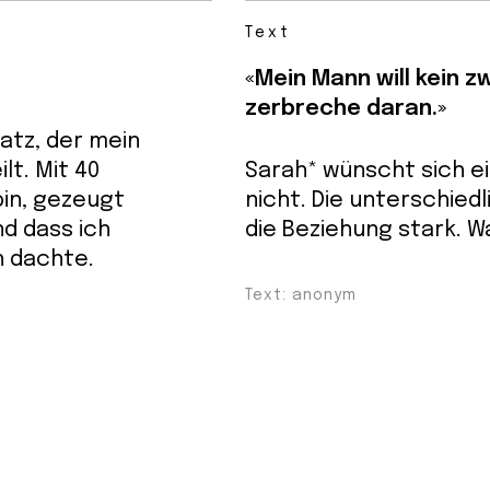
Text
«Mein Mann will kein z
zerbreche daran.»
Satz, der mein
lt. Mit 40
Sarah* wünscht sich ei
bin, gezeugt
nicht. Die unterschied
d dass ich
die Beziehung stark. W
ch dachte.
Text: anonym