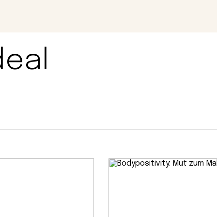
Magazin
Con
deal