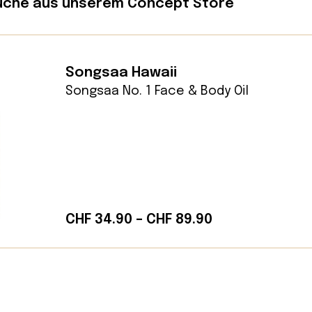
che aus unserem Concept Store
Songsaa Hawaii
Songsaa No. 1 Face & Body Oil
Preisspanne:
CHF
34.90
–
CHF
89.90
CHF 34.90
bis
CHF 89.90