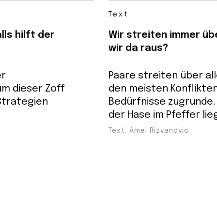
Text
ls hilft der
Wir streiten immer ü
wir da raus?
er
Paare streiten über al
um dieser Zoff
den meisten Konflikte
 Strategien
Bedürfnisse zugrunde. 
der Hase im Pfeffer lie
Text: Amel Rizvanovic