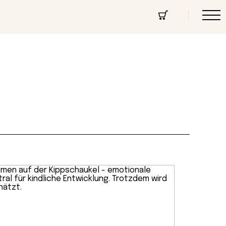
cept Store
Über uns
Community