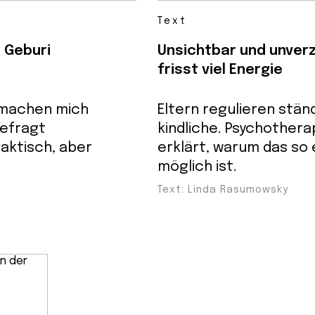
Text
s Geburi
Unsichtbar und unverz
frisst viel Energie
 machen mich
Eltern regulieren stän
gefragt
kindliche. Psychother
aktisch, aber
erklärt, warum das so
möglich ist.
Text: Linda Rasumowsky