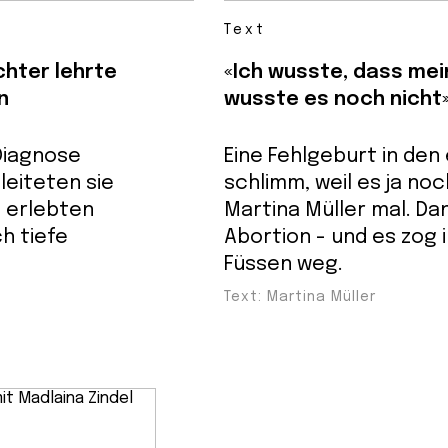
Text
chter lehrte
«Ich wusste, dass mein
n
wusste es noch nicht
Diagnose
Eine Fehlgeburt in den
leiteten sie
schlimm, weil es ja noc
 erlebten
Martina Müller mal. Da
h tiefe
Abortion - und es zog 
Füssen weg.
Text: Martina Müller