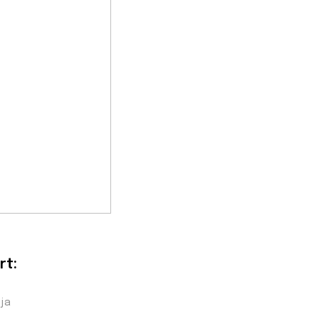
rt:
nja