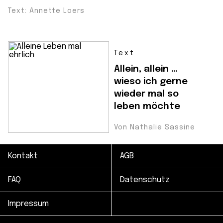
Text: Annette Loers
Text
Allein, allein …
wieso ich gerne
wieder mal so
leben möchte
Von Nathalie Sassine
Kontakt
AGB
FAQ
Datenschutz
Impressum