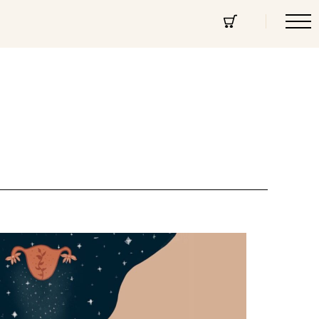
cept Store
Über uns
Community