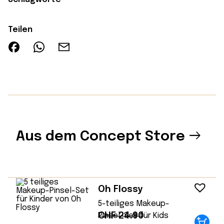
Teilen
Aus dem Concept Store
Oh Flossy
5-teiliges Makeup-
CHF
24.90
Pinsel-Set für Kids