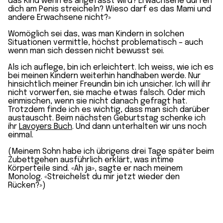
das Kind wenn es angefasst wird? Erwachsene dürfen
dich am Penis streicheln? Wieso darf es das Mami und
andere Erwachsene nicht?»
Womöglich sei das, was man Kindern in solchen
Situationen vermittle, höchst problematisch – auch
wenn man sich dessen nicht bewusst sei.
Als ich auflege, bin ich erleichtert. Ich weiss, wie ich es
bei meinen Kindern weiterhin handhaben werde. Nur
hinsichtlich meiner Freundin bin ich unsicher. Ich will ihr
nicht vorwerfen, sie mache etwas falsch. Oder mich
einmischen, wenn sie nicht danach gefragt hat.
Trotzdem finde ich es wichtig, dass man sich darüber
austauscht. Beim nächsten Geburtstag schenke ich
ihr
Lavoyers Buch
. Und dann unterhalten wir uns noch
einmal.
(Meinem Sohn habe ich übrigens drei Tage später beim
Zubettgehen ausführlich erklärt, was intime
Körperteile sind. «Ah ja», sagte er nach meinem
Monolog. «Streichelst du mir jetzt wieder den
Rücken?»)