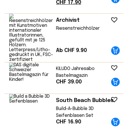
Ursprünglicher
Aktueller
CHF
17.90
Preis
Preis
war:
ist:
Archivist
CHF 24.90
CHF 17.90.
Riesenstreichhölzer
Ab CHF 9.90
KILUDO Jahresabo
Bastelmagazin
CHF
39.00
South Beach Bubbles
Build-A-Bubble 3D
Seifenblasen Set
CHF
16.90