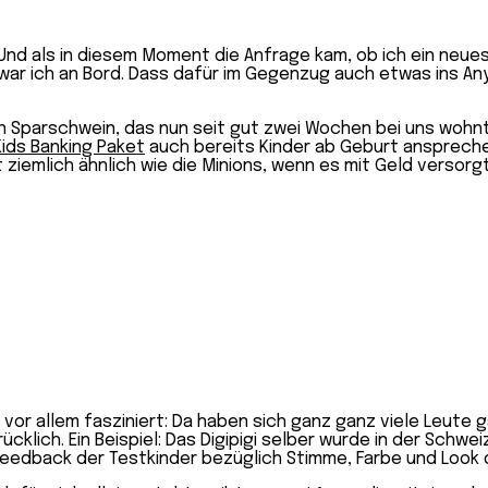
Und als in diesem Moment die Anfrage kam, ob ich ein neue
war ich an Bord. Dass dafür im Gegenzug auch etwas ins Any
len Sparschwein, das nun seit gut zwei Wochen bei uns wohn
Kids Banking Paket
auch bereits Kinder ab Geburt ansprechen
 ziemlich ähnlich wie die Minions, wenn es mit Geld versorgt
vor allem fasziniert: Da haben sich ganz ganz viele Leute
klich. Ein Beispiel: Das Digipigi selber wurde in der Schwe
eedback der Testkinder bezüglich Stimme, Farbe und Look