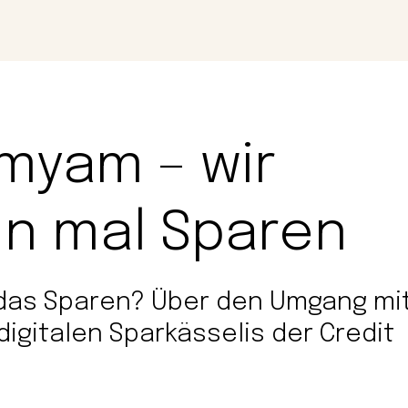
Magazin
Con
yam – wir
nn mal Sparen
 das Sparen? Über den Umgang mi
igitalen Sparkässelis der Credit