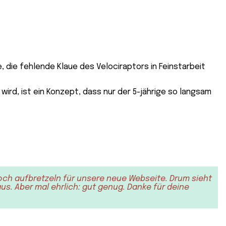
, die fehlende Klaue des Velociraptors in Feinstarbeit
wird, ist ein Konzept, dass nur der 5-jährige so langsam
och aufbretzeln für unsere neue Webseite. Drum sieht
s. Aber mal ehrlich: gut genug. Danke für deine