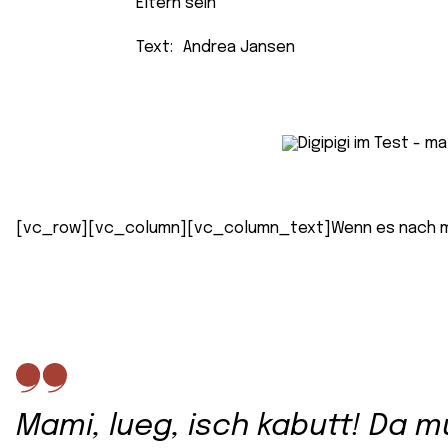
Eltern sein
Text:
Andrea Jansen
[vc_row][vc_column][vc_column_text]Wenn es nach mei
Mami, lueg, isch kabutt! Da 