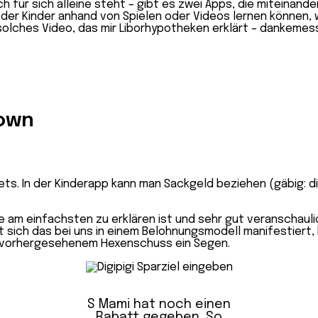
für sich alleine steht – gibt es zwei Apps, die miteinander a
in der Kinder anhand von Spielen oder Videos lernen könne
n solches Video, das mir Liborhypotheken erklärt – dankemess
down
ts. In der Kinderapp kann man Sackgeld beziehen (gäbig: di
e am einfachsten zu erklären ist und sehr gut veranschaulich
at sich das bei uns in einem Belohnungsmodell manifestiert
 unvorhergesehenem Hexenschuss ein Segen.
S Mami hat noch einen
Rabatt gegeben. So