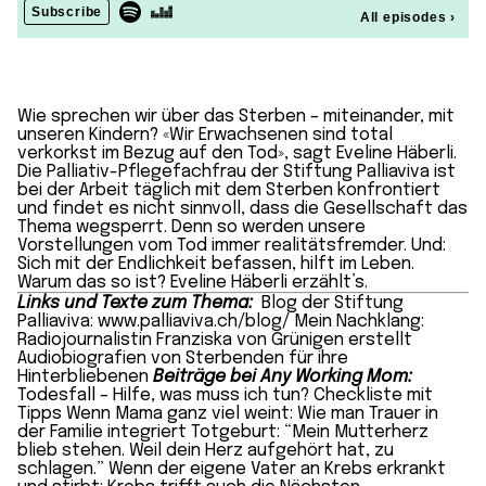
Wie sprechen wir über das Sterben – miteinander, mit
unseren Kindern? «Wir Erwachsenen sind total
verkorkst im Bezug auf den Tod», sagt Eveline Häberli.
Die Palliativ-Pflegefachfrau der Stiftung Palliaviva ist
bei der Arbeit täglich mit dem Sterben konfrontiert
und findet es nicht sinnvoll, dass die Gesellschaft das
Thema wegsperrt. Denn so werden unsere
Vorstellungen vom Tod immer realitätsfremder. Und:
Sich mit der Endlichkeit befassen, hilft im Leben.
Warum das so ist? Eveline Häberli erzählt’s.
Links und Texte zum Thema:
Blog der Stiftung
Palliaviva:
www.palliaviva.ch/blog/
Mein Nachklang:
Radiojournalistin Franziska von Grünigen erstellt
Audiobiografien von Sterbenden für ihre
Hinterbliebenen
Beiträge bei Any Working Mom:
Todesfall – Hilfe, was muss ich tun?
Checkliste mit
Tipps
Wenn Mama ganz viel weint:
Wie man Trauer in
der Familie integriert
Totgeburt:
“Mein Mutterherz
blieb stehen. Weil dein Herz aufgehört hat, zu
schlagen.”
Wenn der eigene Vater an Krebs erkrankt