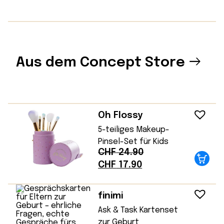
Aus dem Concept Store
Oh Flossy
5-teiliges Makeup-
Pinsel-Set für Kids
CHF
24.90
Ursprünglicher
Aktueller
CHF
17.90
Preis
Preis
war:
ist:
finimi
CHF 24.90
CHF 17.90.
Ask & Task Kartenset
zur Geburt