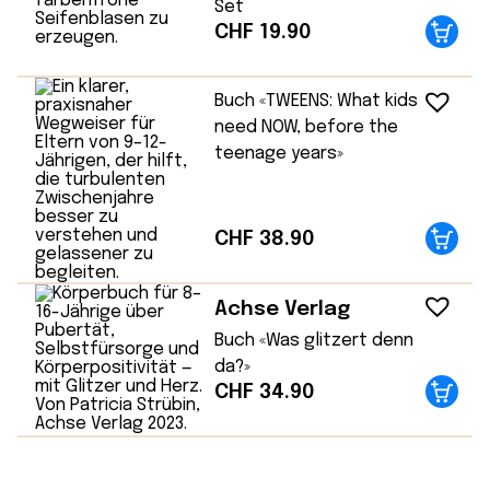
Set
CHF
19.90
Buch «TWEENS: What kids
need NOW, before the
teenage years»
CHF
38.90
Achse Verlag
Buch «Was glitzert denn
da?»
CHF
34.90