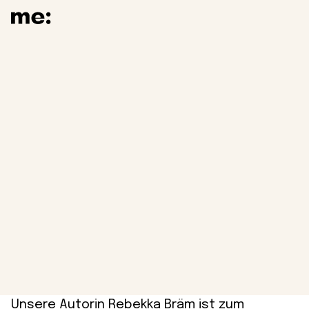
Schwangerschaftsko
5 Beiträge
Text
Gute Hoffnung, schlechte Laune –
von Hormonen plattgewalzt
Unsere Autorin Rebekka Bräm ist zum