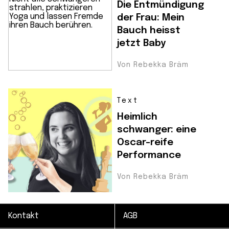
Die Entmündigung
der Frau: Mein
Bauch heisst
jetzt Baby
Von Rebekka Bräm
Text
Heimlich
schwanger: eine
Oscar-reife
Performance
Von Rebekka Bräm
Kontakt
AGB