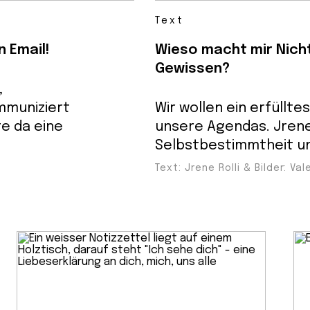
Text
n Email!
Wieso macht mir Nich
Gewissen?
,
mmuniziert
Wir wollen ein erfüllte
te da eine
unsere Agendas. Jrene
Selbstbestimmtheit un
Text: Jrene Rolli & Bilder: V