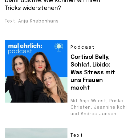
Diätindustrie. Wie können wir ihren
Tricks widerstehen?
Text: Anja Knabenhans
Podcast
Cortisol Belly,
Schlaf, Libido:
Was Stress mit
uns Frauen
macht
Mit Anja Wüest, Priska
Christen, Jeannine Kohl
und Andrea Jansen
Text