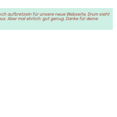
och aufbretzeln für unsere neue Webseite. Drum sieht
s. Aber mal ehrlich: gut genug. Danke für deine