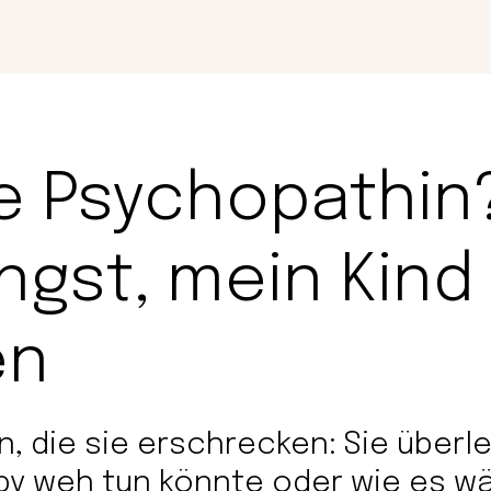
Magazin
Con
ne Psychopathin
ngst, mein Kind
en
 die sie erschrecken: Sie überle
aby weh tun könnte oder wie es wä