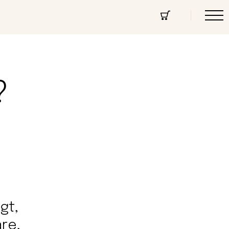
cept Store
Über uns
Community
?
gt,
re,