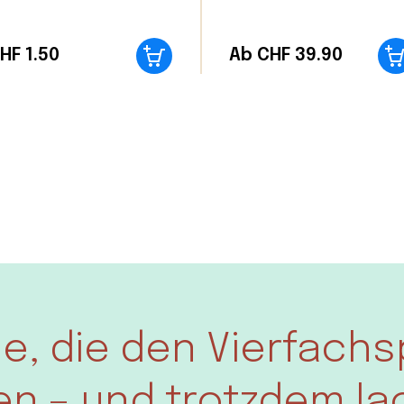
HF
1.50
Ab CHF 39.90
lle, die den Vierfachs
n – und trotzdem la