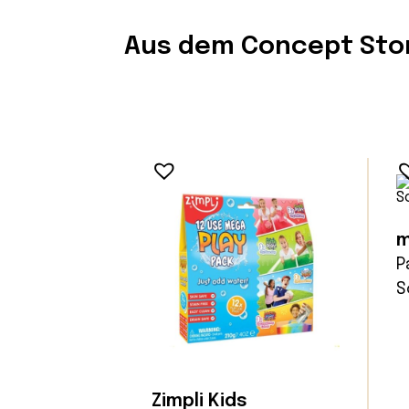
Aus dem Concept Sto
m
P
S
Zimpli Kids