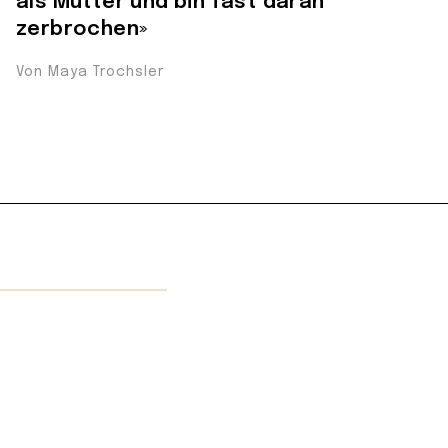
als Mutter und bin fast daran
zerbrochen»
Von Maya Trochsler