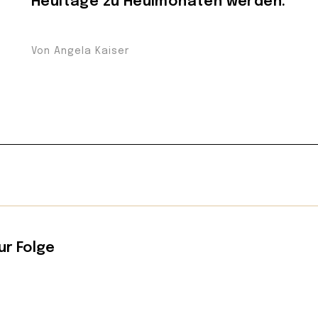
Heultage zu Heulmonaten werden.
Von Angela Kaiser
ur Folge