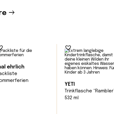
re
al ehrlich
ackliste
ommerferien
YETI
Trinkflasche “Rambler
532 ml