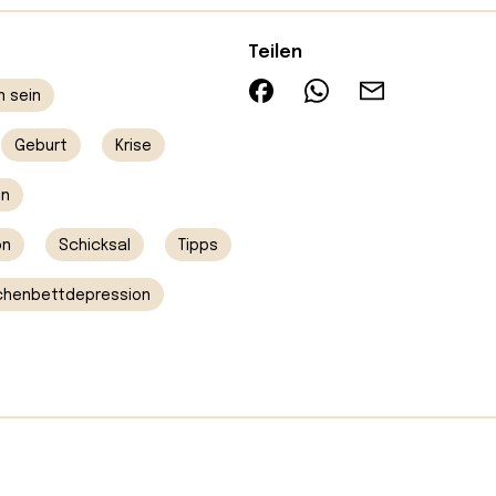
Teilen
n sein
Geburt
Krise
in
on
Schicksal
Tipps
henbettdepression