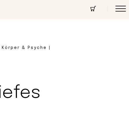
cept Store
Über uns
Community
| Körper & Psyche |
iefes