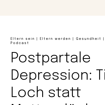
Magazin
Con
Eltern sein | Eltern werden | Gesundheit 
Podcast
Postpartale
Depression: T
Loch statt