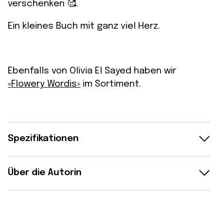
verschenken 🥰.
Ein kleines Buch mit ganz viel Herz.
Ebenfalls von Olivia El Sayed haben wir
«Flowery Wordis»
im Sortiment.
Spezifikationen
Details:
Über die Autorin
Verlag: Atelieer Edition
Seitenanzahl: 52