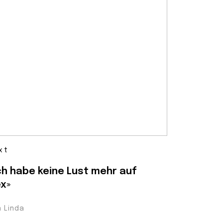
xt
ch habe keine Lust mehr auf
x»
n Linda