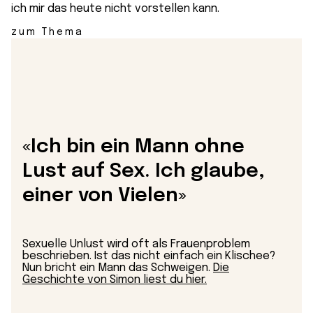
ich mir das heute nicht vorstellen kann.
zum Thema
«Ich bin ein Mann ohne
Lust auf Sex. Ich glaube,
einer von Vielen»
Sexuelle Unlust wird oft als Frauenproblem
beschrieben. Ist das nicht einfach ein Klischee?
Nun bricht ein Mann das Schweigen.
Die
Geschichte von Simon liest du hier.