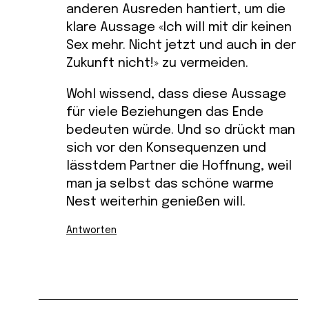
anderen Ausreden hantiert, um die
klare Aussage «Ich will mit dir keinen
Sex mehr. Nicht jetzt und auch in der
Zukunft nicht!» zu vermeiden.
Wohl wissend, dass diese Aussage
für viele Beziehungen das Ende
bedeuten würde. Und so drückt man
sich vor den Konsequenzen und
lässtdem Partner die Hoffnung, weil
man ja selbst das schöne warme
Nest weiterhin genießen will.
Antworten