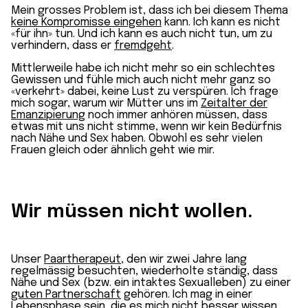
Mein grosses Problem ist, dass ich bei diesem Thema
keine Kompromisse eingehen
kann. Ich kann es nicht
«für ihn» tun. Und ich kann es auch nicht tun, um zu
verhindern, dass er
fremdgeht
.
Mittlerweile habe ich nicht mehr so ein schlechtes
Gewissen und fühle mich auch nicht mehr ganz so
«verkehrt» dabei, keine Lust zu verspüren. Ich frage
mich sogar, warum wir Mütter uns im
Zeitalter der
Emanzipierung
noch immer anhören müssen, dass
etwas mit uns nicht stimme, wenn wir kein Bedürfnis
nach Nähe und Sex haben. Obwohl es sehr vielen
Frauen gleich oder ähnlich geht wie mir.
Wir müssen nicht wollen.
Unser
Paartherapeut
, den wir zwei Jahre lang
regelmässig besuchten, wiederholte ständig, dass
Nähe und Sex (bzw. ein intaktes Sexualleben) zu einer
guten Partnerschaft
gehören. Ich mag in einer
Lebensphase
sein, die es mich nicht besser wissen