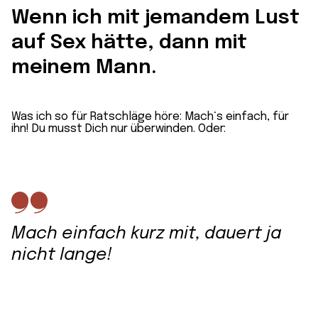
Wenn ich mit jemandem Lust
auf Sex hätte, dann mit
meinem Mann.
Was ich so für Ratschläge höre: Mach‘s einfach, für
ihn! Du musst Dich nur überwinden. Oder:
Mach einfach kurz mit, dauert ja
nicht lange!