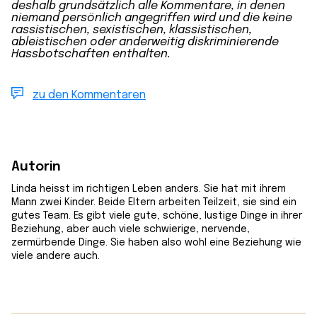
deshalb grundsätzlich alle Kommentare, in denen
niemand persönlich angegriffen wird und die keine
rassistischen, sexistischen, klassistischen,
ableistischen oder anderweitig diskriminierende
Hassbotschaften enthalten.
zu den Kommentaren
Autorin
Linda heisst im richtigen Leben anders. Sie hat mit ihrem
Mann zwei Kinder. Beide Eltern arbeiten Teilzeit, sie sind ein
gutes Team. Es gibt viele gute, schöne, lustige Dinge in ihrer
Beziehung, aber auch viele schwierige, nervende,
zermürbende Dinge. Sie haben also wohl eine Beziehung wie
viele andere auch.