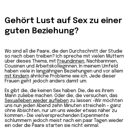
Gehört Lust auf Sex zu einer
guten Beziehung?
Wo sind all die Paare, die den Durchschnitt der Studie
so nach oben treiben? Ich spreche mit vielen Müttern
über dieses Thema, mit
Freundinnen
, Nachbarinnen,
Cousinen und Arbeitskolleginnen. In meinem Umfeld
haben viele in langjährigen Beziehungen und vor allem
mit Kindern
ähnliche Probleme wie ich. Jede dieser
Frauen geht jedoch anders damit um.
Es gibt die, die keinen Sex haben. Die, die es ihrem
Mann zuliebe machen. Oder die, die versuchen, das
Sexualleben wieder aufleben
zu lassen: «Wir möchten
uns nun jeden Abend zehn Minuten streicheln – ganz
ohne Absichten, nur um uns wieder etwas näher zu
kommen.» Die vielversprechenden Experimente
schlummern jedoch meist nach ein paar Tagen wieder
ein oder die Paare starten sie nicht einmal.