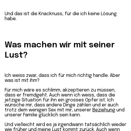
Und das ist die Knacknuss, für die ich keine Lösung
habe.
Was machen wir mit seiner
Lust?
Ich weiss zwar, dass ich für mich richtig handle. Aber
was ist mit ihm?
Für mich wäre es schlimm, akzeptieren zu müssen,
dass er fremdgeht. Auch wenn ich weiss, dass die
jetzige Situation für ihn ein grosses Opfer ist. Ich
wünsche mir, dass andere Dinge zählen und er auch
trotz dem wenigen Sex mit mir, unserer
Beziehung
und
unserer Familie glücklich sein kann.
Und vielleicht wird es ja irgendwann tatsächlich wieder
wie früher und meine Lust kommt zurück. Auch wenn