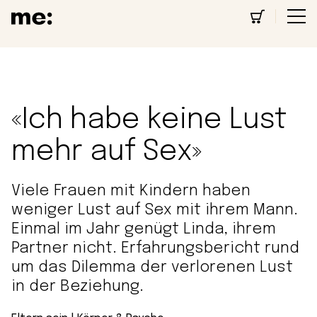
«Ich habe keine Lust
mehr auf Sex»
Viele Frauen mit Kindern haben
weniger Lust auf Sex mit ihrem Mann.
Einmal im Jahr genügt Linda, ihrem
Partner nicht. Erfahrungsbericht rund
um das Dilemma der verlorenen Lust
in der Beziehung.