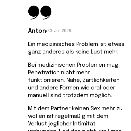
Anton
30. Juli 2026
Ein medizinisches Problem ist etwas
ganz anderes als keine Lust mehr.
Bei medizinischen Problemen mag
Penetration nicht mehr
funktionieren. Nähe, Zärtlichkeiten
und andere Formen wie oral oder
manuell sind trotzdem möglich.
Mit dem Partner keinen Sex mehr zu
wollen ist regelmäßig mit dem
Verlust jeglicher Intimität