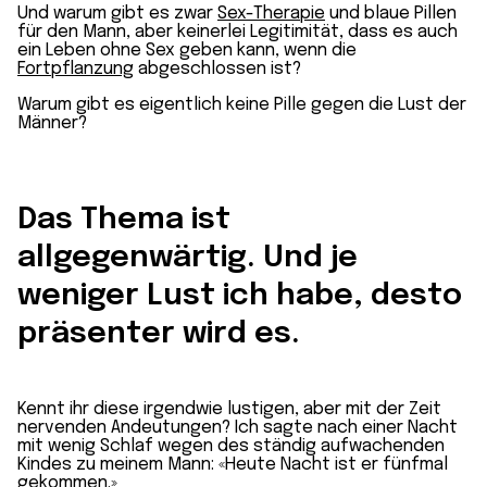
Und warum gibt es zwar
Sex-Therapie
und blaue Pillen
für den Mann, aber keinerlei Legitimität, dass es auch
ein Leben ohne Sex geben kann, wenn die
Fortpflanzung
abgeschlossen ist?
Warum gibt es eigentlich keine Pille gegen die Lust der
Männer?
Das Thema ist
allgegenwärtig. Und je
weniger Lust ich habe, desto
präsenter wird es.
Kennt ihr diese irgendwie lustigen, aber mit der Zeit
nervenden Andeutungen? Ich sagte nach einer Nacht
mit wenig Schlaf wegen des ständig aufwachenden
Kindes zu meinem Mann: «Heute Nacht ist er fünfmal
gekommen.»