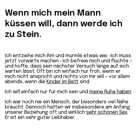
Wenn mich mein Mann
küssen will, dann werde ich
zu Stein.
Ich entziehe mich ihm und murmle etwas wie: «Ich muss
jetzt vorwärts machen.» Ich befreie mich und flüchte –
und hoffe, dass sein nächster Versuch lange auf sich
warten lässt. Oft bin ich einfach nur froh, wenn er
mich nicht anspricht und nichts von mir will – vor allem
abends, wenn die
Kinder im Bett
sind.
Ich will einfach nur für mich sein und
meine Ruhe haben
.
Ich war noch nie ein Mensch, der besonders viel Nähe
braucht. Dennoch hatten wir insbesondere am Anfang
unserer Beziehung oft und wirklich
sehr schönen Sex
.
Er ist ein sehr guter Liebhaber.