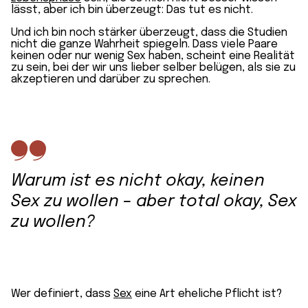
lässt, aber ich bin überzeugt: Das tut es nicht.
Und ich bin noch stärker überzeugt, dass die Studien
nicht die ganze Wahrheit spiegeln. Dass viele Paare
keinen oder nur wenig Sex haben, scheint eine Realität
zu sein, bei der wir uns lieber selber belügen, als sie zu
akzeptieren und darüber zu sprechen.
Warum ist es nicht okay, keinen
Sex zu wollen – aber total okay, Sex
zu wollen?
Wer definiert, dass
Sex
eine Art eheliche Pflicht ist?