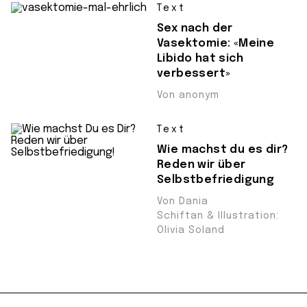
Text
Sex nach der
Vasektomie: «Meine
Libido hat sich
verbessert»
Von anonym
Text
Wie machst du es dir?
Reden wir über
Selbstbefriedigung
Von Dania
Schiftan & Illustration:
Olivia Soland