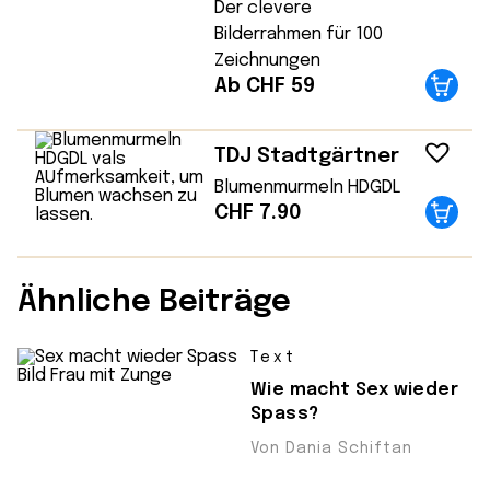
Der clevere
Bilderrahmen für 100
Zeichnungen
Ab CHF 59
TDJ Stadtgärtner
Blumenmurmeln HDGDL
CHF
7.90
Ähnliche Beiträge
Text
Wie macht Sex wieder
Spass?
Von Dania Schiftan