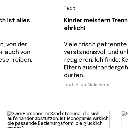
Text
h ist alles
Kinder meistern Tren
ehrlich!
n, von der
Viele frisch getrennte 
r auch von
verständnisvoll und unk
beschreiben.
reagieren. Ich finde: Ke
Eltern auseinandergehe
dürfen.
Text: Elisa Malinverni