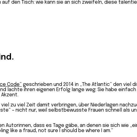
auf den Tisch: wie kann sie an sich zweifeln, diese talent
ind.
nce Code“
geschrieben und 2014 in „The Atlantic“ den viel d
und lachte ihren eigenen Erfolg lange weg: Sie habe einfac
 Akzent.
 viel zu viel Zeit damit verbringen, über Niederlagen nach
Beste“ – nicht nur, weil selbstbewusste Frauen schnell als 
n Autorinnen, dass es Tage gäbe, an denen sie sich wie „
eling like a fraud, not sure I should be where I am.”