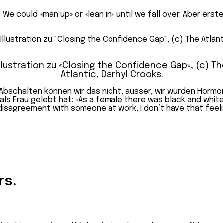
e could «man up» or «lean in» until we fall over. Aber erste
Illustration zu «Closing the Confidence Gap», (c) Th
Atlantic, Darhyl Crooks.
 Abschalten können wir das nicht, ausser, wir würden Horm
ls Frau gelebt hat: «As a female there was black and white
disagreement with someone at work, I don’t have that feeling 
rs.