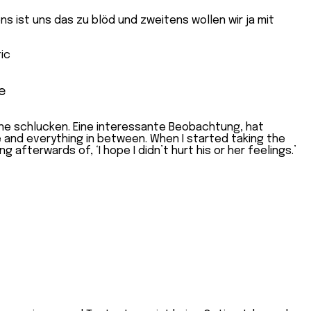
ns ist uns das zu blöd und zweitens wollen wir ja mit
e
one schlucken. Eine interessante Beobachtung, hat
 and everything in between. When I started taking the
afterwards of, ‘I hope I didn’t hurt his or her feelings.’