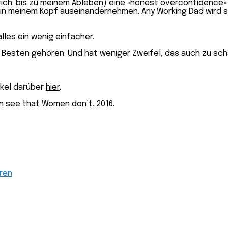
(sprich: bis zu meinem Ableben) eine «honest overconfidenc
d in meinem Kopf auseinandernehmen. Any Working Dad wird s
lles ein wenig einfacher.
 Besten gehören. Und hat weniger Zweifel, das auch zu sch
ikel darüber
hier
.
n see that Women don’t
, 2016.
ren