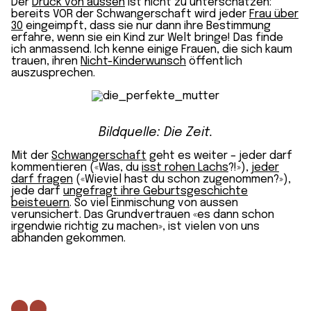
Der
Druck von aussen
ist nicht zu unterschätzen:
bereits VOR der Schwangerschaft wird jeder
Frau über
30
eingeimpft, dass sie nur dann ihre Bestimmung
erfahre, wenn sie ein Kind zur Welt bringe! Das finde
ich anmassend. Ich kenne einige Frauen, die sich kaum
trauen, ihren
Nicht-Kinderwunsch
öffentlich
auszusprechen.
Bildquelle: Die Zeit.
Mit der
Schwangerschaft
geht es weiter – jeder darf
kommentieren («Was, du
isst rohen Lachs
?!»),
jeder
darf fragen
(«Wieviel hast du schon zugenommen?»),
jede darf
ungefragt ihre Geburtsgeschichte
beisteuern
. So viel Einmischung von aussen
verunsichert. Das Grundvertrauen «es dann schon
irgendwie richtig zu machen», ist vielen von uns
abhanden gekommen.