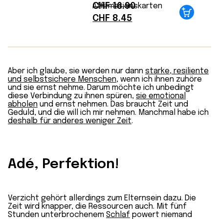
CHF
16.90
Affirmationskarten
Ursprünglicher
Aktueller
CHF
8.45
Preis
Preis
war:
ist:
CHF 16.90
CHF 8.45.
Aber ich glaube, sie werden nur dann
starke, resiliente
und selbstsichere Menschen
, wenn ich ihnen zuhöre
und sie ernst nehme. Darum möchte ich unbedingt
diese Verbindung zu ihnen spüren,
sie emotional
abholen
und ernst nehmen. Das braucht Zeit und
Geduld, und die will ich mir nehmen. Manchmal habe ich
deshalb für anderes weniger Zeit
.
Adé, Perfektion!
Verzicht gehört allerdings zum Elternsein dazu. Die
Zeit wird knapper, die Ressourcen auch. Mit fünf
Stunden unterbrochenem
Schlaf
powert niemand