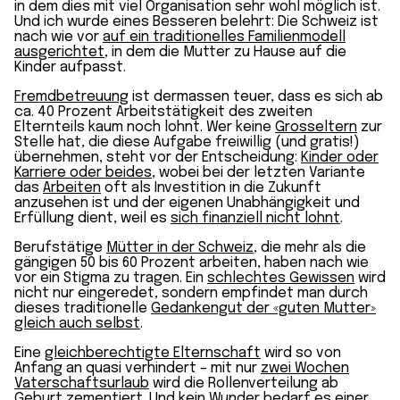
in dem dies mit viel Organisation sehr wohl möglich ist.
Und ich wurde eines Besseren belehrt: Die Schweiz ist
nach wie vor
auf ein traditionelles Familienmodell
ausgerichtet
, in dem die Mutter zu Hause auf die
Kinder aufpasst.
Fremdbetreuung
ist dermassen teuer, dass es sich ab
ca. 40 Prozent Arbeitstätigkeit des zweiten
Elternteils kaum noch lohnt. Wer keine
Grosseltern
zur
Stelle hat, die diese Aufgabe freiwillig (und gratis!)
übernehmen, steht vor der Entscheidung:
Kinder oder
Karriere oder beides
, wobei bei der letzten Variante
das
Arbeiten
oft als Investition in die Zukunft
anzusehen ist und der eigenen Unabhängigkeit und
Erfüllung dient, weil es
sich finanziell nicht lohnt
.
Berufstätige
Mütter in der Schweiz
, die mehr als die
gängigen 50 bis 60 Prozent arbeiten, haben nach wie
vor ein Stigma zu tragen. Ein
schlechtes Gewissen
wird
nicht nur eingeredet, sondern empfindet man durch
dieses traditionelle
Gedankengut der «guten Mutter»
gleich auch selbst
.
Eine
gleichberechtigte Elternschaft
wird so von
Anfang an quasi verhindert – mit nur
zwei Wochen
Vaterschaftsurlaub
wird die Rollenverteilung ab
Geburt zementiert. Und kein Wunder bedarf es
einer