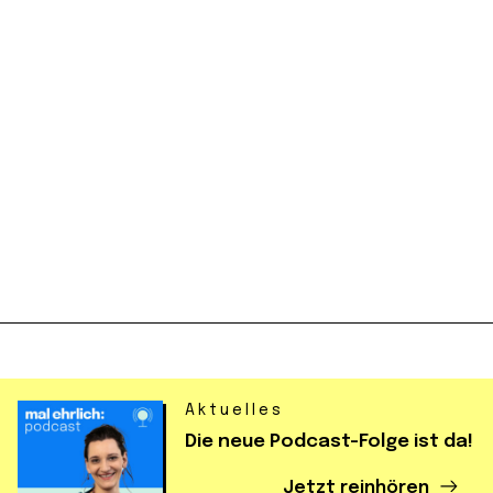
Preisspanne:
CHF
4.90
–
CHF
19.90
CHF 4.90
bis
CHF 19.90
Moon Ball an der Lei…
CHF
9.90
Aktuelles
Die neue Podcast-Folge ist da!
Jetzt reinhören