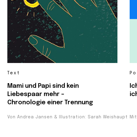
Text
Po
Mami und Papi sind kein
Ic
Liebespaar mehr –
ic
Chronologie einer Trennung
Von Andrea Jansen & Illustration: Sarah Weishaupt
Mi