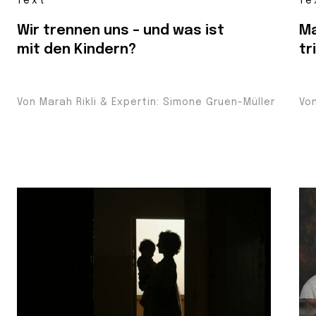
Text
Te
Wir trennen uns – und was ist
Ma
mit den Kindern?
tr
Von Marah Rikli & Expertin: Simone Gruen-Müller
Vo