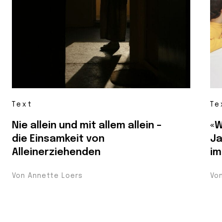
Text
Te
Nie allein und mit allem allein –
«W
die Einsamkeit von
Ja
Alleinerziehenden
im
Von Annette Loers
Vo