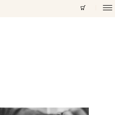
cept Store
Über uns
Community