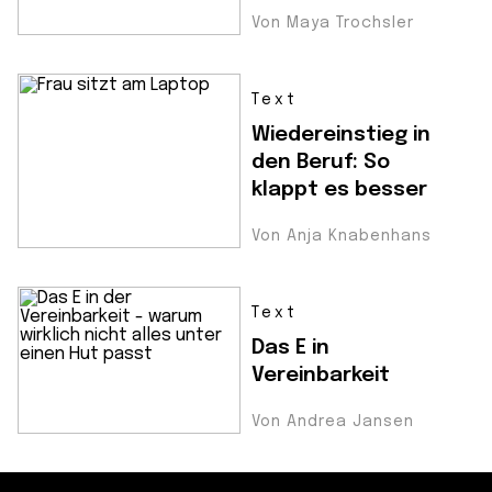
Von Maya Trochsler
Text
Wiedereinstieg in
den Beruf: So
klappt es besser
Von Anja Knabenhans
Text
Das E in
Vereinbarkeit
Von Andrea Jansen