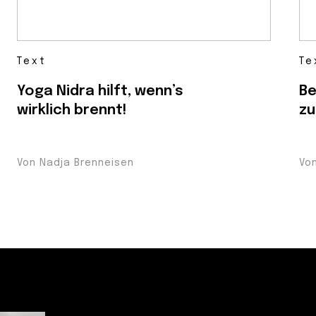
Text
Te
Yoga Nidra hilft, wenn’s
Be
wirklich brennt!
zu
Von Nadja Brenneisen
Vo