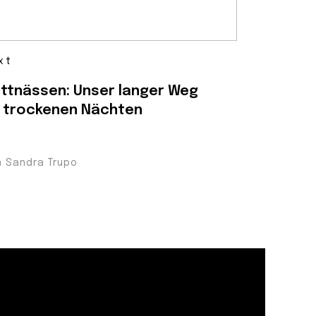
xt
ttnässen: Unser langer Weg
 trockenen Nächten
n Sandra Trupo