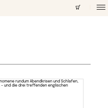
cept Store
Über uns
Community