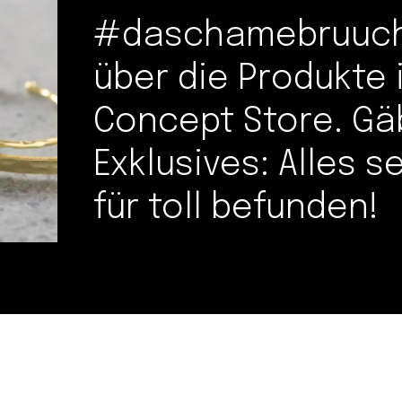
#daschamebruuche
über die Produkte
Concept Store. Gä
Exklusives: Alles s
für toll befunden!