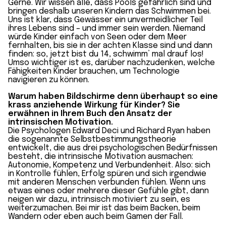
Gerne. Wir wissen alle, dass Pools gefährlich sind und
bringen deshalb unseren Kindern das Schwimmen bei.
Uns ist klar, dass Gewässer ein unvermeidlicher Teil
ihres Lebens sind – und immer sein werden. Niemand
würde Kinder einfach von Seen oder dem Meer
fernhalten, bis sie in der achten Klasse sind und dann
finden: so, jetzt bist du 14, schwimm’ mal drauf los!
Umso wichtiger ist es, darüber nachzudenken, welche
Fähigkeiten Kinder brauchen, um Technologie
navigieren zu können.
Warum haben Bildschirme denn überhaupt so eine
krass anziehende Wirkung für Kinder? Sie
erwähnen in Ihrem Buch den Ansatz der
intrinsischen Motivation.
Die Psychologen Edward Deci und Richard Ryan haben
die sogenannte Selbstbestimmungstheorie
entwickelt, die aus drei psychologischen Bedürfnissen
besteht, die intrinsische Motivation ausmachen:
Autonomie, Kompetenz und Verbundenheit. Also: sich
in Kontrolle fühlen, Erfolg spüren und sich irgendwie
mit anderen Menschen verbunden fühlen. Wenn uns
etwas eines oder mehrere dieser Gefühle gibt, dann
neigen wir dazu, intrinsisch motiviert zu sein, es
weiterzumachen. Bei mir ist das beim Backen, beim
Wandern oder eben auch beim Gamen der Fall.