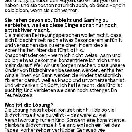
Gefühle gegenüber den Regeln, die wir aufgestellt
haben, und sie testen natürlich auch, ob diese Regeln
so bleiben, wenn sie sich wehren.
Sie raten davon ab, Tablets und Gaming zu
verbieten, weil es diese Dinge sonst nur noch
attraktiver macht.
Die meisten Betreuungspersonen wollen nicht, dass
sich Bildschirmzeit nach etwas Besonderem anfühlt,
und versuchen das zu erreichen, indem sie sie
vorenthalten. Aber das führt oft zu
Knappheitsdenken – wenn ich nicht weiss, wann und
ob ich etwas bekomme, konzentriere ich mich umso
mehr darauf. Weil wir uns Sorgen machen, dass unsere
Kinder von Bildschirmen besessen werden, enthalten
wir sie ihnen vor. Dann werden die Kinder tatsächlich
fixierter darauf, weil es knapp und unvorhersehbar ist.
Und wir denken: Oh Gott, ich hatte recht, das Kind ist
süchtig! Und verbieten sie dann noch strenger. Ein
Teufelskreis.
Was ist die Lösung?
Die Lösung heisst eben konkret nicht: «Hab so viel
Bildschirmzeit wie du willst» – das wäre zu viel
Verantwortung für ein Kind. Sondern eine konsistente,
planbare Bildschirmzeit. Sie sind einfach ein Teil des
Tages, vorhersehbar verfügbar. Genauso wie