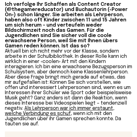
Ich verfolge Ihr Schaffen als Content Creator
(
@thegamereducator
) und Buchautorin (
«Power
On»
) schon länger. Sie arbeiten als Lehrperson,
haben also oft Kinder zwischen 11 und 15 Jahren
um sich herum – und
verteufeln weder
Bildschirmzeit noch das Gamen
. Für die
Jugendlichen sind Sie sicher voll die coole
erwachsene Person, weil Sie mit Ihnen übers
Gamen reden können. Ist das so?
Aktuell bin ich nicht mehr vor der Klasse, sondern
arbeite in der Schulbibliothek. In dieser Rolle kann ich
wirklich in einer «coolen» Art mit den Kindern
interagieren. Ich bin eine erwachsene Bezugsperson im
Schulsystem, aber dennoch keine Klassenlehrperson.
Aber diese Frage bringt mich gerade auf etwas, das
mir aufgefallen ist: Können Sie sich vorstellen, wie
offen und interessiert Lehrpersonen sind, wenn es um
Interessen ihrer Schüler wie Sport oder beispielsweise
Musik geht? Ganz anders ist dann die Reaktion, wenn
dieses Interesse bei Videospielen liegt – tendenziell
negativ.
Als Lehrperson war ich immer erstaunt,
welche Verbindung es schuf
, wenn ich mit den
Jugendlichen über ihr Gamen sprechen konnte. Da
tauten sie auf.