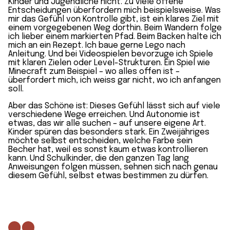
Kinder und Jugendliche nicht. Zu viele offene
Entscheidungen überfordern mich beispielsweise. Was
mir das Gefühl von Kontrolle gibt, ist ein klares Ziel mit
einem vorgegebenen Weg dorthin. Beim Wandern folge
ich lieber einem markierten Pfad. Beim Backen halte ich
mich an ein Rezept. Ich baue gerne Lego nach
Anleitung. Und bei Videospielen bevorzuge ich Spiele
mit klaren Zielen oder Level-Strukturen. Ein Spiel wie
Minecraft zum Beispiel – wo alles offen ist –
überfordert mich, ich weiss gar nicht, wo ich anfangen
soll.
Aber das Schöne ist: Dieses Gefühl lässt sich auf viele
verschiedene Wege erreichen. Und Autonomie ist
etwas, das wir alle suchen – auf unsere eigene Art.
Kinder spüren das besonders stark. Ein Zweijähriges
möchte selbst entscheiden, welche Farbe sein
Becher hat, weil es sonst kaum etwas kontrollieren
kann. Und Schulkinder, die den ganzen Tag lang
Anweisungen folgen müssen, sehnen sich nach genau
diesem Gefühl, selbst etwas bestimmen zu dürfen.