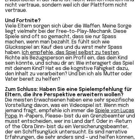
nicht vertraue, sondern weil ich der Plattform nicht
vertraue.
Und Fortnite?
Viele Eltern sorgen sich über die Waffen. Meine Sorge
liegt vielmehr bei der Free-to-Play-Mechanik. Diese
Spiele sind oft so gemacht, dass sie nur Spass
machen, wenn man bezahlt. Es fühlt sich wie
Glücksspiel an: Kauf dies und du wirst mehr Spass
haben.
Ich empfehle, das Spiel selbst zu testen
.
Richte als Bezugsperson ein Profil ein, das dein Kind
sein könnte, und schau dir an: Wie interagiert das Spiel
mit deinem Kind? Hat es die kognitive Fähigkeit dazu,
den Inhalt zu verarbeiten? Und bin ich als Mutter oder
Vater bereit zu helfen?
Zum Schluss: Haben Sie eine Spielempfehlung für
Eltern, die ihre Perspektive erweitern wollen?
Die meisten Erwachsenen haben eine sehr spezifische
Vorstellung davon, was ein Videospiel ist. Wenn mich
jemand fragt, empfehle ich immer die
Spiele von Lucas
Pope
. In «Papers, Please» bist du ein Grenzbeamter und
musst entscheiden, wer ins Land darf. Oder in «Return
of the Obra Dinn» bist du ein Versicherungsbeamter,
der ein Schiffsunglück untersucht. Es sind narrative
Erfahrungen, die sehr anders sind – und helfen können,