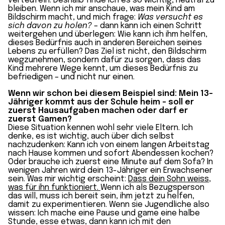
verteufeln. Deshalb finde ich es so wichtig, neutral zu
bleiben. Wenn ich mir anschaue, was mein Kind am
Bildschirm macht, und mich frage:
Was versucht es
sich davon zu holen?
– dann kann ich einen Schritt
weitergehen und überlegen: Wie kann ich ihm helfen,
dieses Bedürfnis auch in anderen Bereichen seines
Lebens zu erfüllen? Das Ziel ist nicht, den Bildschirm
wegzunehmen, sondern dafür zu sorgen, dass das
Kind mehrere Wege kennt, um dieses Bedürfnis zu
befriedigen – und nicht nur einen.
Wenn wir schon bei diesem Beispiel sind: Mein 13-
Jähriger kommt aus der Schule heim – soll er
zuerst Hausaufgaben machen oder darf er
zuerst Gamen?
Diese Situation kennen wohl sehr viele Eltern. Ich
denke, es ist wichtig, auch über dich selbst
nachzudenken: Kann ich von einem langen Arbeitstag
nach Hause kommen und sofort Abendessen kochen?
Oder brauche ich zuerst eine Minute auf dem Sofa? In
wenigen Jahren wird dein 13-Jähriger ein Erwachsener
sein. Was mir wichtig erscheint:
Dass dein Sohn weiss,
was für ihn funktioniert.
Wenn ich als Bezugsperson
das will, muss ich bereit sein, ihm jetzt zu helfen,
damit zu experimentieren. Wenn sie Jugendliche also
wissen: Ich mache eine Pause und game eine halbe
Stunde, esse etwas, dann kann ich mit den